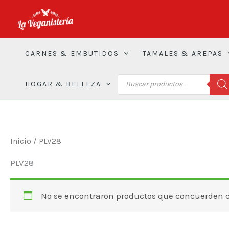
Ir
al
contenido
CARNES & EMBUTIDOS
TAMALES & AREPAS
BÚSQUEDA
HOGAR & BELLEZA
DE
PRODUCTOS
Inicio
/ PLV28
PLV28
No se encontraron productos que concuerden co