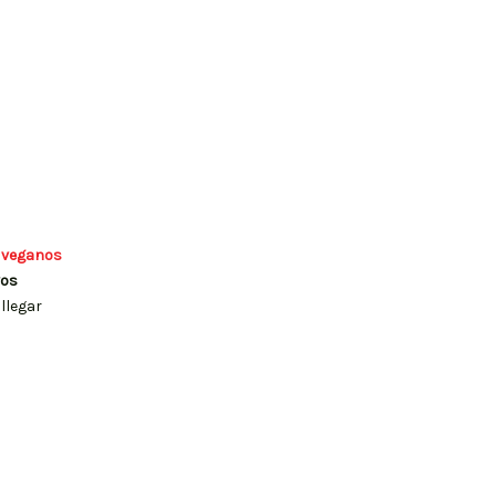
 veganos
vos
llegar