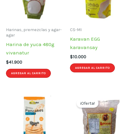
Harinas, premezclas y agar-
CS-MI
agar
Karavan EGG
Harina de yuca 480g
karavansay
vivanatur
$
10.000
$
41.900
AGREGAR AL CARRITO
AGREGAR AL CARRITO
¡Oferta!