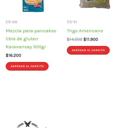
CS-SA
CS-VI
Mezcla para pancakes
Trigo Americano
libre de gluten
El
El
$
14.000
$
11.900
precio
precio
Karavansay 500gr
original
actual
AGREGAR AL CARRITO
$
16.200
era:
es:
$14.000.
$11.900.
AGREGAR AL CARRITO