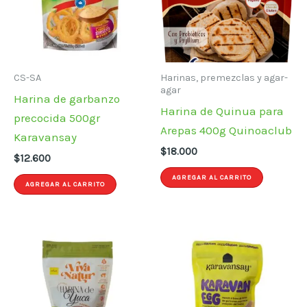
CS-SA
Harinas, premezclas y agar-
agar
Harina de garbanzo
Harina de Quinua para
precocida 500gr
Arepas 400g Quinoaclub
Karavansay
$
18.000
$
12.600
AGREGAR AL CARRITO
AGREGAR AL CARRITO