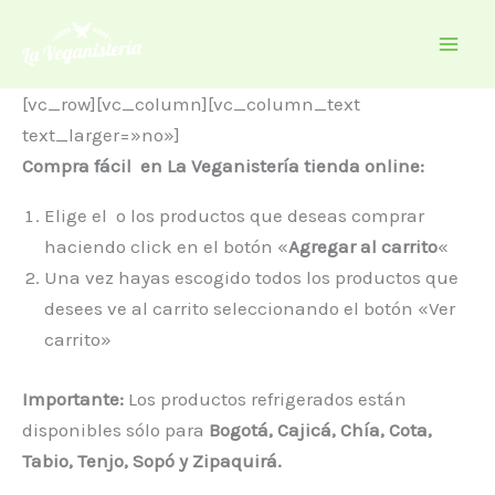
Ir
al
contenido
[vc_row][vc_column][vc_column_text
text_larger=»no»]
Compra fácil en La Veganistería tienda online:
Elige el o los productos que deseas comprar
haciendo click en el botón «
Agregar al carrito
«
Una vez hayas escogido todos los productos que
desees ve al carrito seleccionando el botón «Ver
carrito»
Importante:
Los productos refrigerados están
disponibles sólo para
Bogotá,
Cajicá,
Chía, Cota,
Tabio, Tenjo, Sopó y Zipaquirá.