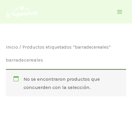
Ir
al
contenido
Inicio
/ Productos etiquetados “barradecereales”
barradecereales
No se encontraron productos que
concuerden con la selección.