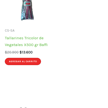
CS-SA
Tallarines Tricolor de
Vegetales X500 gr Baffi
El
El
$
20.900
$
13.600
precio
precio
original
actual
AGREGAR AL CARRITO
era:
es:
$20.900.
$13.600.