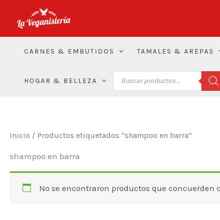
Ir
al
contenido
CARNES & EMBUTIDOS
TAMALES & AREPAS
BÚSQUEDA
HOGAR & BELLEZA
DE
PRODUCTOS
Inicio
/ Productos etiquetados “shampoo en barra”
shampoo en barra
No se encontraron productos que concuerden co