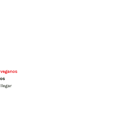
 veganos
vos
llegar