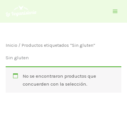
Ir
al
contenido
Inicio
/ Productos etiquetados “Sin gluten”
Sin gluten
No se encontraron productos que
concuerden con la selección.