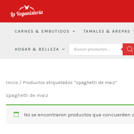
Ir
al
contenido
CARNES & EMBUTIDOS
TAMALES & AREPAS
BÚSQUEDA
HOGAR & BELLEZA
DE
PRODUCTOS
Inicio
/ Productos etiquetados “spaghetti de maiz”
spaghetti de maiz
No se encontraron productos que concuerden co