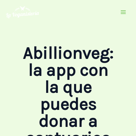
Ir
al
contenido
Abillionveg:
la app con
la que
puedes
donar a