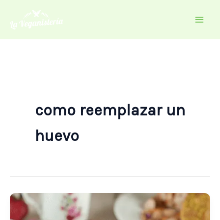
Ir
al
contenido
como reemplazar un
huevo