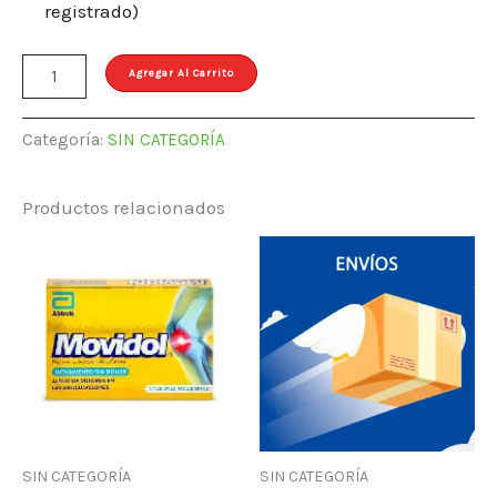
registrado)
Barra
Agregar Al Carrito
de
Marañón
con
Categoría:
SIN CATEGORÍA
miel
de
yacón
Productos relacionados
y
sal
marina-
Naruna
cantidad
SIN CATEGORÍA
SIN CATEGORÍA