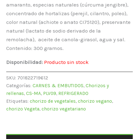
amaranto, especias naturales (cúrcuma jengibre),
concentrado de hortalizas (perejil, cilantro, poleo),
color natural (achiote o anato CI75120), preservante
natural (lactato de sodio derivado de la
remolacha), aceite de canola-girasol, agua y sal.
Contenido: 300 gramos.
Disponibilidad:
Producto sin stock
SKU:
701822719612
Categorías:
CARNES & EMBUTIDOS
,
Chorizos y
rellenas
,
CS-MA
,
PLV09
,
REFRIGERADO
Etiquetas:
chorizo de vegetales
,
chorizo vegano
,
chorizo Vegeta
,
chorizo vegetariano