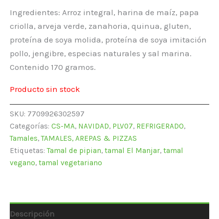
Ingredientes: Arroz integral, harina de maíz, papa
criolla, arveja verde, zanahoria, quinua, gluten,
proteína de soya molida, proteína de soya imitación
pollo, jengibre, especias naturales y sal marina.
Contenido 170 gramos.
Producto sin stock
SKU:
7709926302597
Categorías:
CS-MA
,
NAVIDAD
,
PLV07
,
REFRIGERADO
,
Tamales
,
TAMALES, AREPAS & PIZZAS
Etiquetas:
Tamal de pipian
,
tamal El Manjar
,
tamal
vegano
,
tamal vegetariano
Descripción